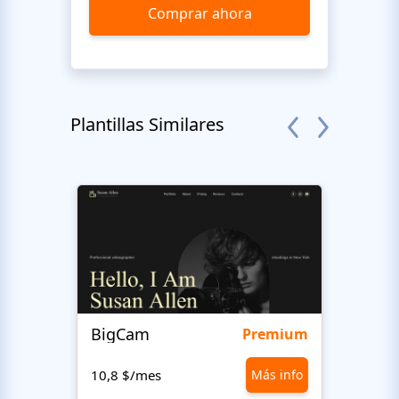
Comprar ahora
Plantillas Similares
BigCam
Bon 
Premium
10,8 $/mes
Más info
10,8 