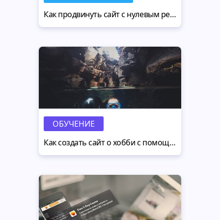
Как​ ​продвинуть​ ​сайт​​ ​с​ ​нулевым рекламным​ ​бюджетом
ОБУЧЕНИЕ
Как создать сайт о хобби с помощью удобной CMS