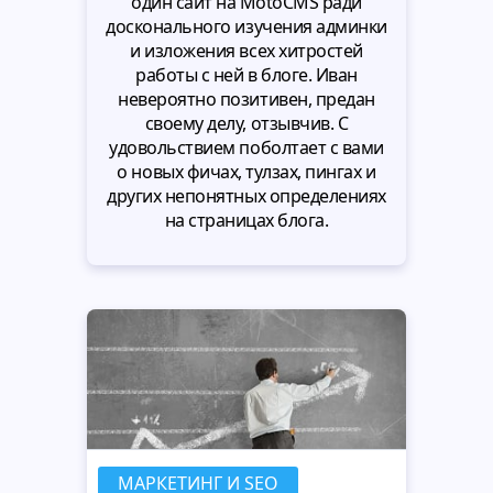
один сайт на MotoCMS ради
досконального изучения админки
и изложения всех хитростей
работы с ней в блоге. Иван
невероятно позитивен, предан
своему делу, отзывчив. С
удовольствием поболтает с вами
о новых фичах, тулзах, пингах и
других непонятных определениях
на страницах блога.
МАРКЕТИНГ И SEO