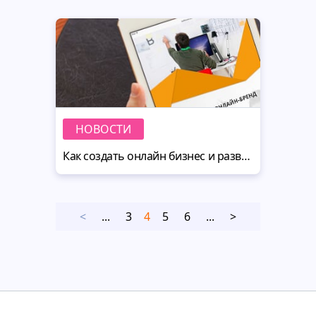
НОВОСТИ
Как создать онлайн бизнес и развить успешный бренд [Бесплатная книга]
<
...
3
4
5
6
...
>