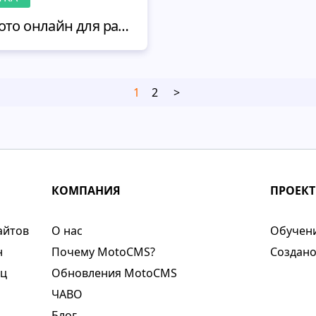
Выбираем редактор фото онлайн для работы и творчества: 5 лучших примеров
1
2
>
КОМПАНИЯ
ПРОЕК
айтов
О нас​
Обучен
н
Почему MotoCMS?
Cоздан
иц
Обновления MotoCMS
ЧАВО
Блог