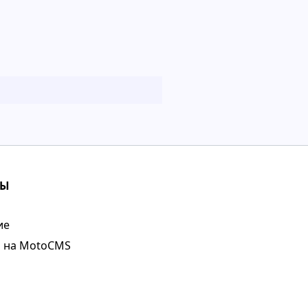
ТЫ
ие
о на MotoCMS