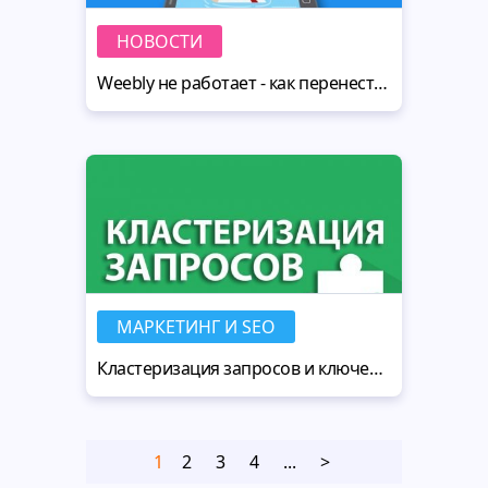
НОВОСТИ
Weebly не работает - как перенести сайт с Weebly без потерь для бизнеса
МАРКЕТИНГ И SEO
Кластеризация запросов и ключевых слов, семантика для Яндекс и Google
1
2
3
4
...
>