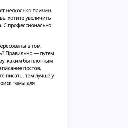
ует несколько причин.
и вы хотите увеличить
а. С профессионально
тересованы в том,
чь? Правильно — путем
му, каким бы плотным
аписание постов.
те писать, тем лучше у
поиск темы для