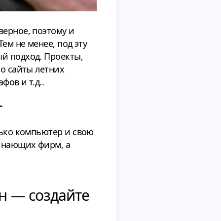
верное, поэтому и
ем не менее, под эту
ый подход. Проекты,
то сайты летних
фов и т.д..
т
лько компьютер и свою
чинающих фирм, а
н — создайте