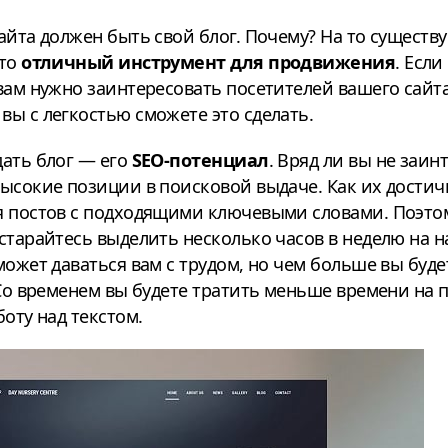
айта должен быть свой блог. Почему? На то существ
это
отличный инструмент для продвижения
. Есл
вам нужно заинтересовать посетителей вашего сайт
ы с легкостью сможете это сделать.
дать блог — его
SEO-потенциал
. Вряд ли вы не заин
высокие позиции в поисковой выдаче. Как их дости
я постов с подходящими ключевыми словами. Поэто
старайтесь выделить несколько часов в неделю на н
может даваться вам с трудом, но чем больше вы буде
 Со временем вы будете тратить меньше времени на 
оту над текстом.