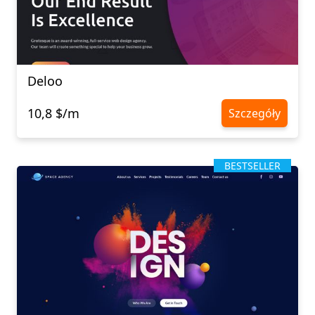
Deloo
10,8 $/m
Szczegóły
BESTSELLER