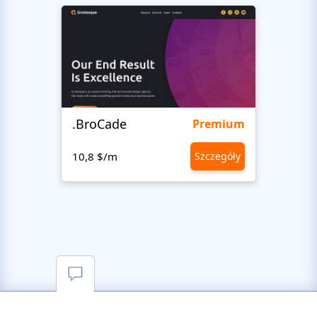
.BroCade
Fres
Premium
10,8 $/m
Szczegóły
10,8 