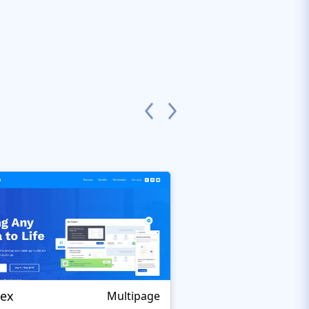
jex
Wierden
Multipage