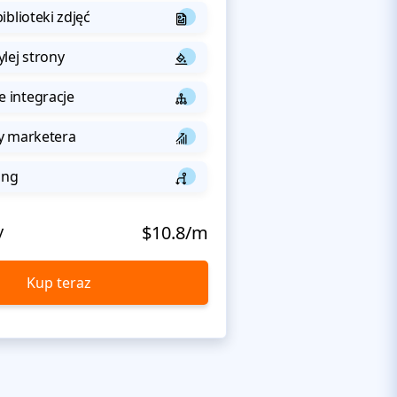
iblioteki zdjęć
lej strony
integracje
y marketera
ing
y
$10.8/m
Kup teraz