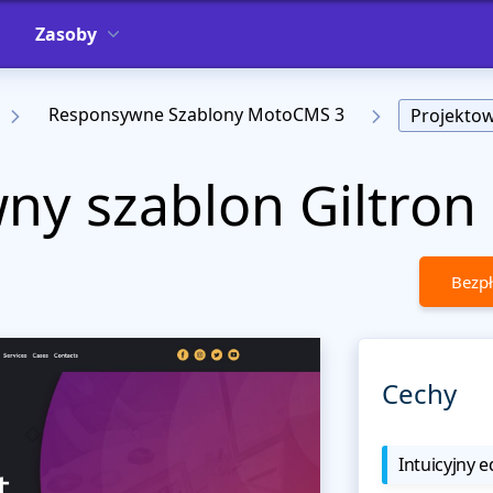
Zasoby
Responsywne Szablony MotoCMS 3
Projekto
y szablon Giltron
Bezpł
Cechy
Intuicyjny e