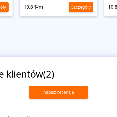
10,8 $/m
10,
óły
Szczegóły
e klientów(2)
napisz recenzję