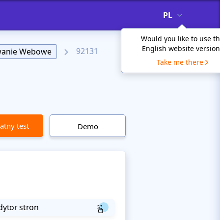
PL
Would you like to use t
English website version
92131
wanie Webowe
Take me there
atny test
Demo
dytor stron