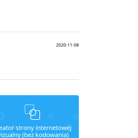
2020-11-08
eator strony internetowej
izualny (bez kodowania)