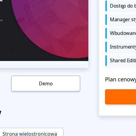
Dostęp do b
Manager sty
Wbudowane 
Instrument
Shared Edit
Plan cenow
Demo
w
Strona wielostronicowa