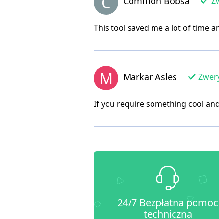
C
Common Bobsa
Zw
This tool saved me a lot of time a
M
Markar Asles
Zwery
If you require something cool and 
24/7 Bezpłatna pomoc
techniczna