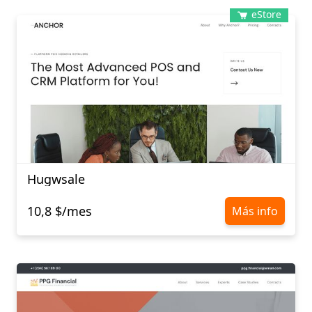
eStore
Hugwsale
10,8 $/mes
Más info