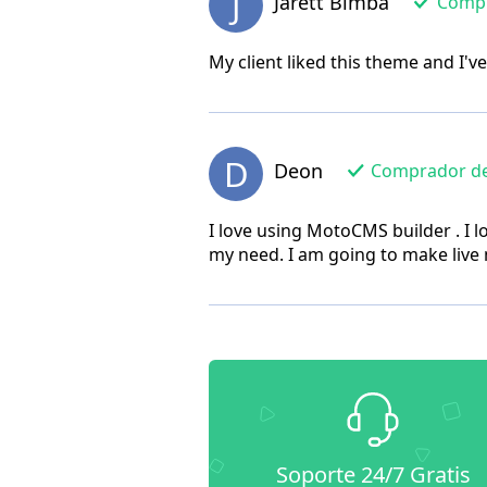
J
Jarett Bimba
Compra
My client liked this theme and I'v
D
Deon
Comprador de l
I love using MotoCMS builder . I l
my need. I am going to make live
Soporte 24/7 Gratis