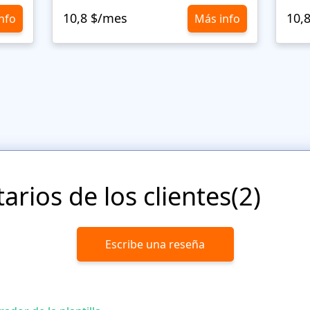
10,8 $/mes
10,
nfo
Más info
rios de los clientes(2)
Escribe una reseña