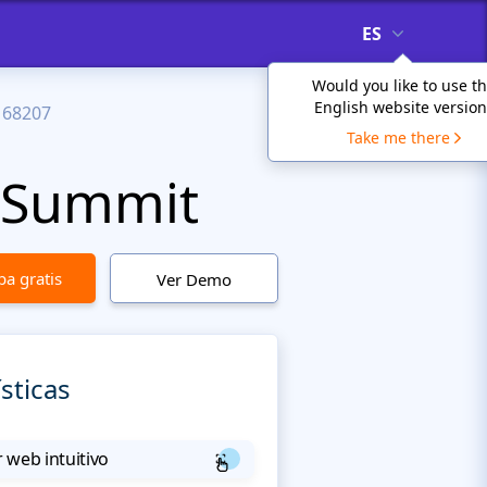
ES
Would you like to use t
English website version
68207
Take me there
h Summit
a gratis
Ver Demo
sticas
 web intuitivo