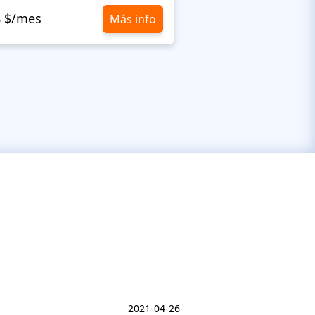
8 $/mes
10,8 $/mes
Más info
2021-04-26