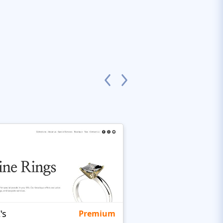
's
Targetty Agency
Premium