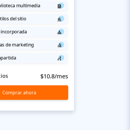
blioteca multimedia
ilos del sitio
 incorporada
as de marketing
mpartida
cios
$10.8/mes
Comprar ahora