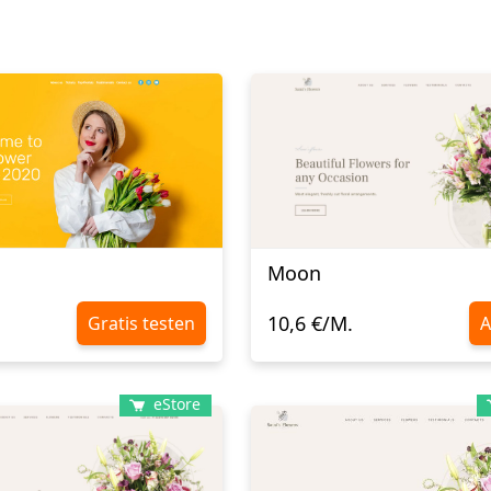
Moon
10,6 €/M.
Gratis testen
A
eStore