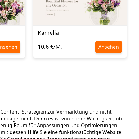
Kamelia
10,6 €/M.
nsehen
Ansehen
n
 Content, Strategien zur Vermarktung und nicht
omepage dient. Denn es ist von hoher Wichtigkeit, ob
und genug Raum für Anpassungen und Optimierungen
mit dessen Hilfe Sie eine funktionstüchtige Website
 dafür Grundlagen des Programmierens aneignen