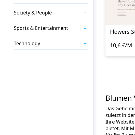
+
Society & People
+
Sports & Entertainment
Flowers S
+
Technology
10,6 €/M.
Blumen V
Das Geheimni
zuletzt in d
Ihre Website
bietet. Mit 
für Ihr Blum