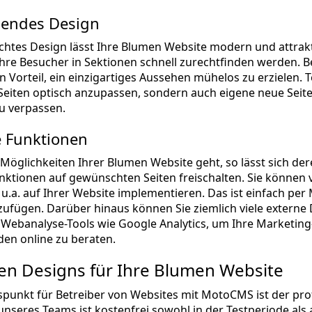
endes Design
htes Design lässt Ihre Blumen Website modern und attrakti
Ihre Besucher in Sektionen schnell zurechtfinden werden.
n Vorteil, ein einzigartiges Aussehen mühelos zu erzielen.
eiten optisch anzupassen, sondern auch eigene neue Seite
u verpassen.
e Funktionen
öglichkeiten Ihrer Blumen Website geht, so lässt sich dere
nktionen auf gewünschten Seiten freischalten. Sie können 
e u.a. auf Ihrer Website implementieren. Das ist einfach pe
nzufügen. Darüber hinaus können Sie ziemlich viele externe
 Webanalyse-Tools wie Google Analytics, um Ihre Marketing
en online zu beraten.
en Designs für Ihre Blumen Website
spunkt für Betreiber von Websites mit MotoCMS ist der pro
fe unseres Teams ist kostenfrei sowohl in der Testperiode 