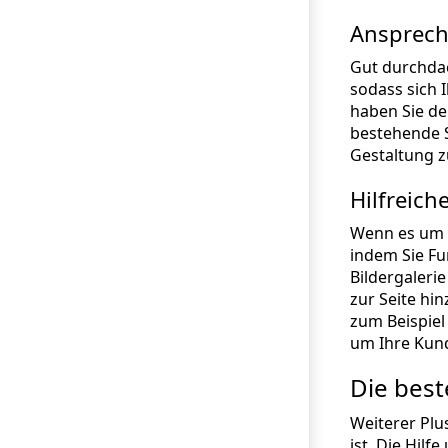
Ansprech
Gut durchdac
sodass sich 
haben Sie de
bestehende S
Gestaltung z
Hilfreich
Wenn es um M
indem Sie Fu
Bildergaleri
zur Seite hi
zum Beispiel
um Ihre Kund
Die best
Weiterer Plu
ist. Die Hil