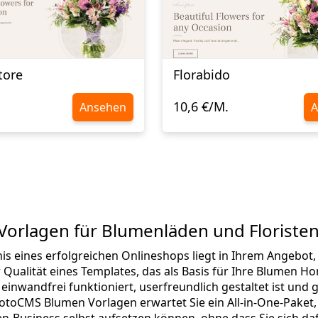
tore
Florabido
10,6 €/M.
Ansehen
A
orlagen für Blumenläden und Floriste
s eines erfolgreichen Onlineshops liegt in Ihrem Angebot,
er Qualität eines Templates, das als Basis für Ihre Blumen H
 einwandfrei funktioniert, userfreundlich gestaltet ist 
MotoCMS Blumen Vorlagen erwartet Sie ein All-in-One-Paket, 
en-Business selbst aufsetzen können, ohne dass Sie sich