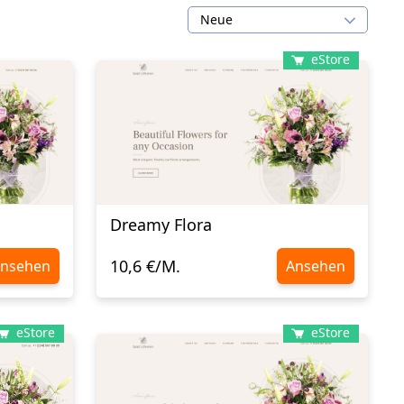
Neue
eStore
Dreamy Flora
10,6 €/M.
nsehen
Ansehen
eStore
eStore