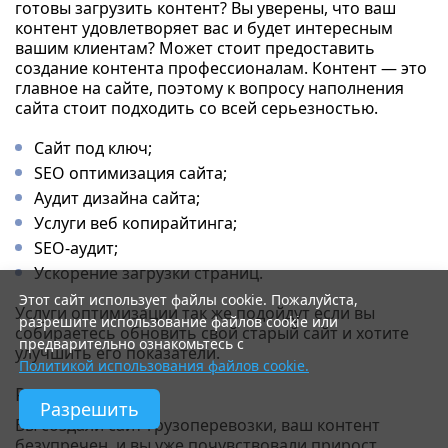
готовы загрузить контент? Вы уверены, что ваш
контент удовлетворяет вас и будет интересным
вашим клиентам? Может стоит предоставить
создание контента профессионалам. Контент — это
главное на сайте, поэтому к вопросу наполнения
сайта стоит подходить со всей серьезностью.
Сайт под ключ;
SEO оптимизация сайта;
Аудит дизайна сайта;
Услуги веб копирайтинга;
SEO-аудит;
Ускорение загрузки страниц.
Этот сайт использует файлы cookie. Пожалуйста,
Услуги оптимизации так же подойдут если вы
разрешите использование файлов cookie или
собираетесь обновить свой старый сайт и хотите
предварительно ознакомьтесь с
улучшить его показатели.
Политикой использования файлов cookie.
Реклама
Разрешить
Вы создали сайт грузоперевозки, ваш контент
безупречен, и вы уже почувствовали прирост