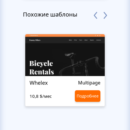
Похожие шаблоны
Whelex
Pull 
Multipage
10,8 $/мес
Подробнее
10,8 $