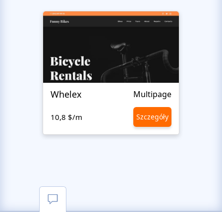
Whelex
Pull 
Multipage
10,8 $/m
Szczegóły
10,8 