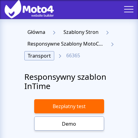
Główna
Szablony Stron
Responsywne Szablony MotoCMS 3
66365
Transport
Responsywny szablon
InTime
Bezpłatny test
Demo