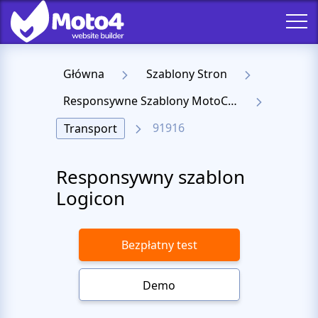
Główna
Szablony Stron
Responsywne Szablony MotoCMS 3
91916
Transport
Responsywny szablon
Logicon
Bezpłatny test
Demo