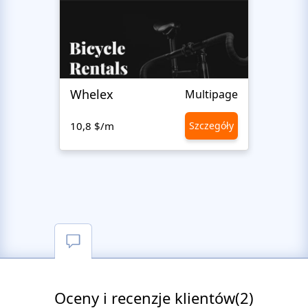
Whelex
Pull 
Multipage
10,8 $/m
Szczegóły
10,8 
Oceny i recenzje klientów(2)