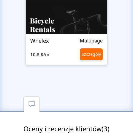
Whelex
Pull 
Multipage
10,8 $/m
Szczegóły
10,8 
Oceny i recenzje klientów(3)