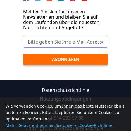
Melden Sie sich für unseren
Newsletter an und bleiben Sie auf
dem Laufenden über die neuesten
Nachrichten und Angebote.
Datenschutzrichtlinie
Nutzungsbedingungen
Wie verwenden Cookies, um Ihnen das beste Nutzererlebnis
Erstattung Politik
bieten zu können. Bitte akzeptieren Sie unsere Cookies zur
+1 914 233 57 88
optimalen Performance.
Mehr Details entnehmen Sie unserer Cookie-Richtlinie.
Copyright © 2026 MotoCMS.com. All