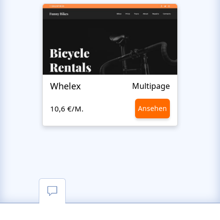
Whelex
Pull 
Multipage
10,6 €/M.
Ansehen
10,6 €