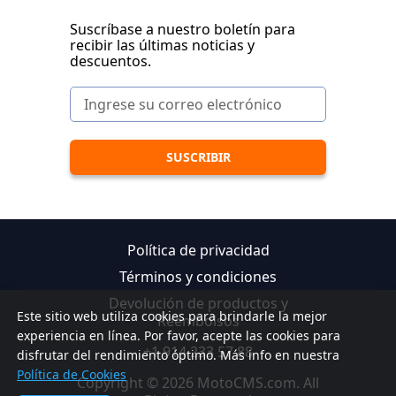
Suscríbase a nuestro boletín para
recibir las últimas noticias y
descuentos.
Política de privacidad
Términos y condiciones
Devolución de productos y
Este sitio web utiliza cookies para brindarle la mejor
Reembolsos
experiencia en línea. Por favor, acepte las cookies para
+1 914 233 57 88
disfrutar del rendimiento óptimo. Más info en nuestra
Política de Cookies
Copyright © 2026 MotoCMS.com. All