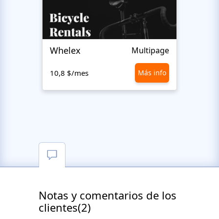
Whelex
Pull 
Multipage
10,8 $/mes
Más info
10,8 
Notas y comentarios de los
clientes(2)