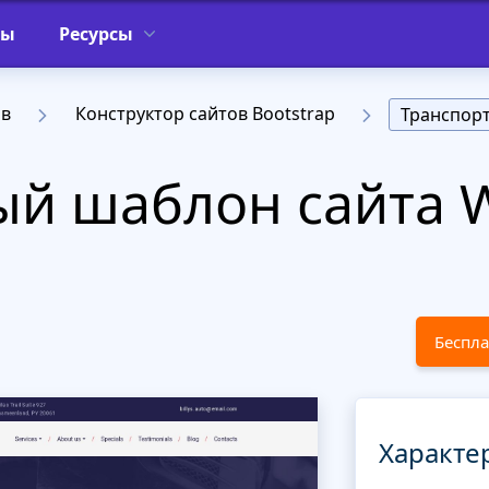
фы
Ресурсы
ов
Конструктор сайтов Bootstrap
Транспор
й шаблон сайта W
Беспла
Характе