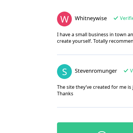
W
Whitneywise
Verifi
I have a small business in town a
create yourself. Totally recomme
S
Stevenromunger
V
The site they’ve created for me is
Thanks