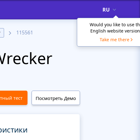
RU
Would you like to use t
English website version
115561
т
Take me there
recker
тный тест
Посмотреть Демо
ристики