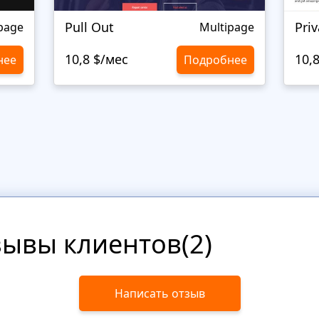
Pull Out
Priv
page
Multipage
10,8 $/мес
10,
нее
Подробнее
зывы клиентов(2)
Написать отзыв