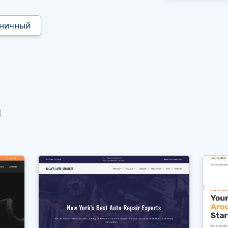
аничный
ы