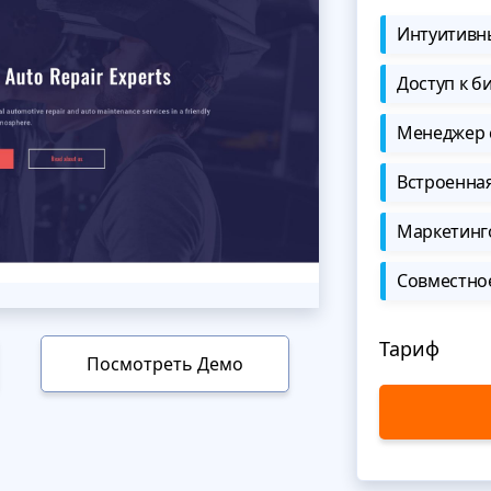
Интуитивны
Доступ к б
Менеджер 
Встроенна
Маркетинг
Совместно
Тариф
Посмотреть Демо