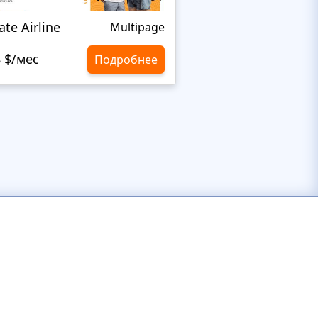
ate Airline
Bus
Multipage
8 $/мес
10,8 $/мес
Подробнее