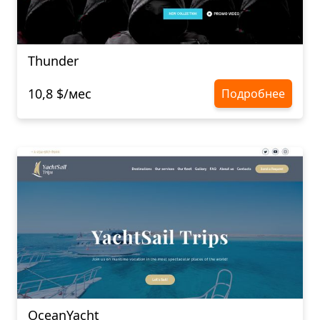
Thunder
10,8 $/мес
Подробнее
OceanYacht