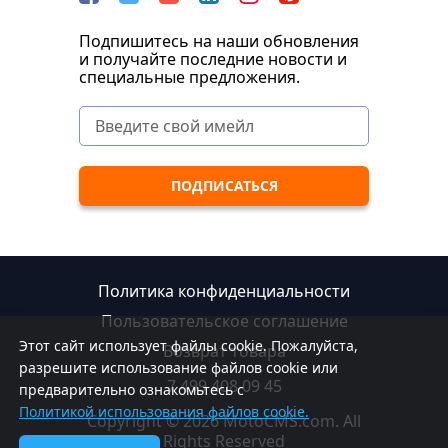
Подпишитесь на наши обновления
и получайте последние новости и
специальные предложения.
Политика конфиденциальности
Пользовательское соглашение
Этот сайт использует файлы cookie. Пожалуйста,
Возврат товара
разрешите использование файлов cookie или
7 499 408 09 45
предварительно ознакомьтесь с
Политикой использования файлов cookie.
Copyright © 2026 MotoCMS.com. All
Rights Reserved