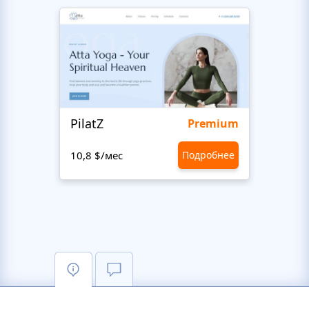
PilatZ
Ches
Premium
10,8 $/мес
Подробнее
10,8 $