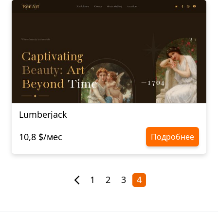
Lumberjack
10,8 $/мес
Подробнее
1
2
3
4