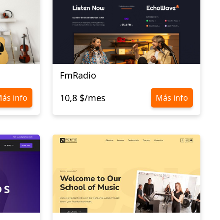
FmRadio
10,8 $/mes
ás info
Más info