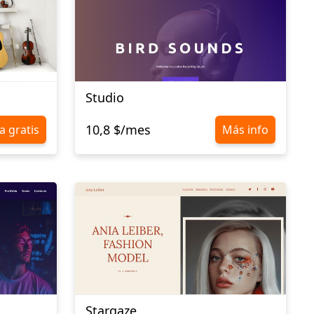
Studio
10,8 $/mes
a gratis
Más info
Stargaze