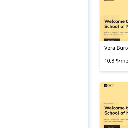
Vera Bur
10,8 $/m