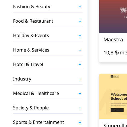
+
Fashion & Beauty
+
Food & Restaurant
+
Holiday & Events
Maestra
+
Home & Services
10,8 $/m
+
Hotel & Travel
+
Industry
+
Medical & Healthcare
+
Society & People
+
Sports & Entertainment
Singerell