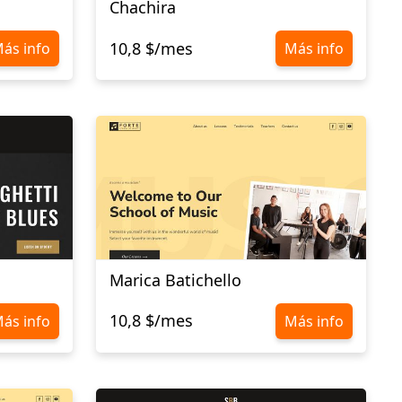
Chachira
10,8 $/mes
ás info
Más info
Marica Batichello
10,8 $/mes
ás info
Más info