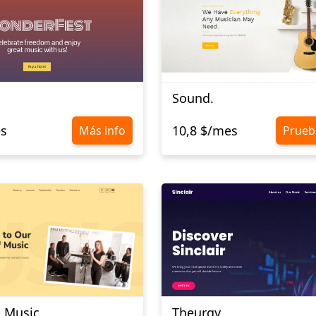
Sound.
es
10,8 $/mes
Más info
Prueb
a Music
Theurgy