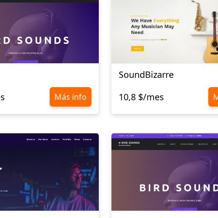
SoundBizarre
es
10,8 $/mes
Más info
M