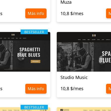
Muza
es
10,8 $/mes
Más info
M
BESTSELLER
Studio Music
es
10,8 $/mes
Más info
M
BESTSELLER