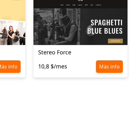
Stereo Force
10,8 $/mes
ás info
Más info