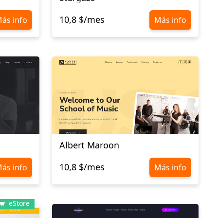
10,8 $/mes
ás info
Más info
Albert Maroon
10,8 $/mes
ás info
Más info
eStore