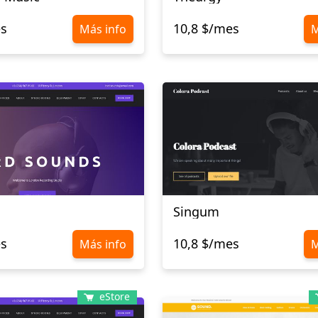
es
10,8 $/mes
Más info
M
Singum
es
10,8 $/mes
Más info
M
eStore