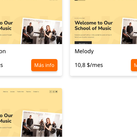
ton
Melody
es
10,8 $/mes
Más info
M