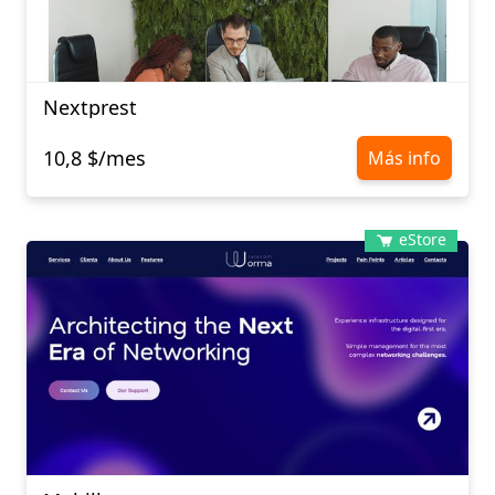
Nextprest
10,8 $/mes
Más info
eStore