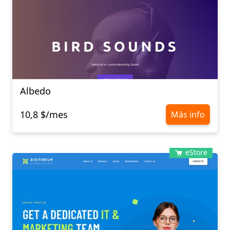
Albedo
10,8 $/mes
Más info
eStore