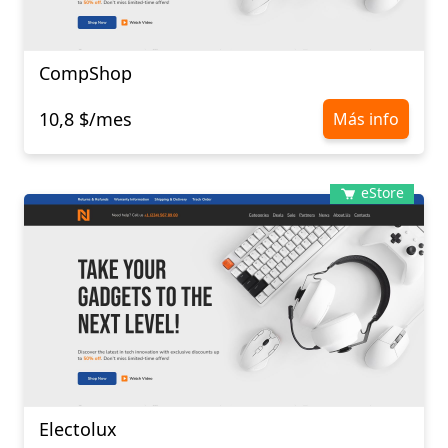
CompShop
10,8 $/mes
Más info
eStore
Electolux