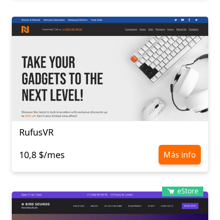
RufusVR
10,8 $/mes
Más info
eStore