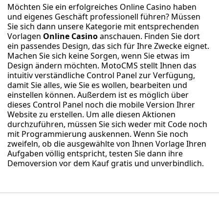
Möchten Sie ein erfolgreiches Online Casino haben
und eigenes Geschäft professionell führen? Müssen
Sie sich dann unsere Kategorie mit entsprechenden
Vorlagen
Online Casino
anschauen. Finden Sie dort
ein passendes Design, das sich für Ihre Zwecke eignet.
Machen Sie sich keine Sorgen, wenn Sie etwas im
Design ändern möchten. MotoCMS stellt Ihnen das
intuitiv verständliche Control Panel zur Verfügung,
damit Sie alles, wie Sie es wollen, bearbeiten und
einstellen können. Außerdem ist es möglich über
dieses Control Panel noch die mobile Version Ihrer
Website zu erstellen. Um alle diesen Aktionen
durchzuführen, müssen Sie sich weder mit Code noch
mit Programmierung auskennen. Wenn Sie noch
zweifeln, ob die ausgewählte von Ihnen Vorlage Ihren
Aufgaben völlig entspricht, testen Sie dann ihre
Demoversion vor dem Kauf gratis und unverbindlich.