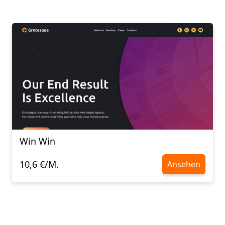
Win Win
10,6 €/M.
Ansehen