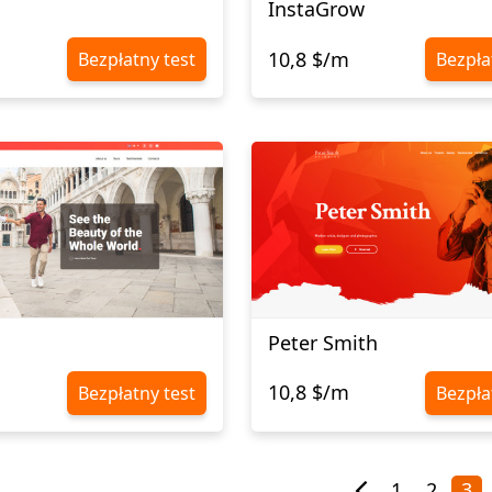
InstaGrow
10,8 $/m
Bezpłatny test
Bezpła
Peter Smith
10,8 $/m
Bezpłatny test
Bezpła
1
2
3