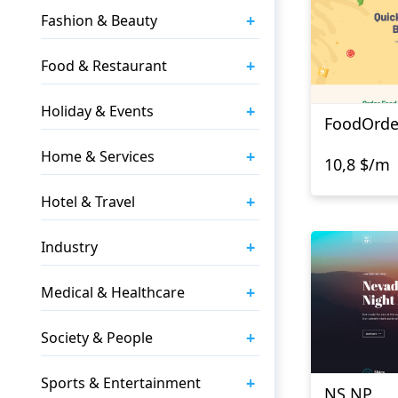
+
Fashion & Beauty
+
Food & Restaurant
+
Holiday & Events
FoodOrde
+
Home & Services
10,8 $/m
+
Hotel & Travel
+
Industry
+
Medical & Healthcare
+
Society & People
+
Sports & Entertainment
NS NP