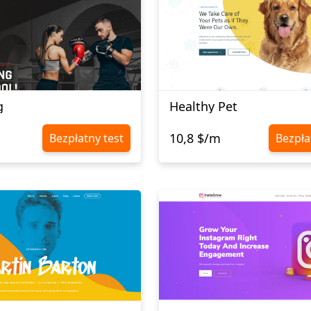
g
Healthy Pet
10,8 $/m
Bezpłatny test
Bezpła