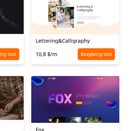
Lettering&Calligraphy
10,8 $/m
tny test
Bezpłatny test
Fox