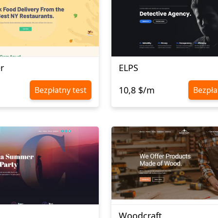
r
ELPS
10,8 $/m
Bezpłatny test
Bezpła
Woodcraft