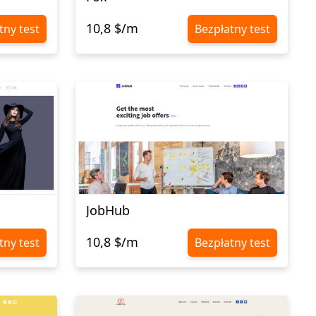
10,8 $/m
tny test
Bezpłatny test
JobHub
10,8 $/m
tny test
Bezpłatny test