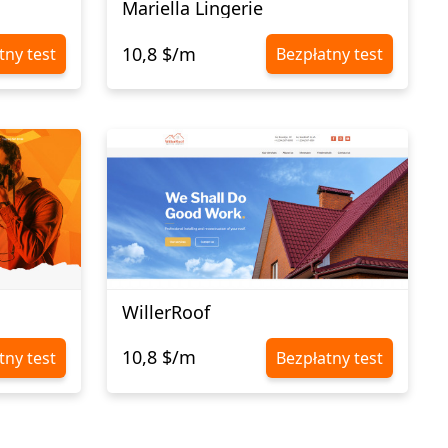
Mariella Lingerie
10,8 $/m
tny test
Bezpłatny test
WillerRoof
10,8 $/m
tny test
Bezpłatny test