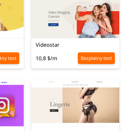
Videostar
10,8 $/m
tny test
Bezpłatny test