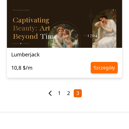
Lumberjack
10,8 $/m
Szczegóły
1
2
3