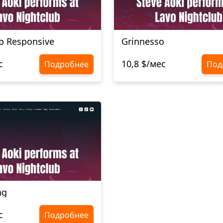
b Responsive
Grinnesso
с
10,8 $/мес
Подробнее
Под
ng
с
Подробнее