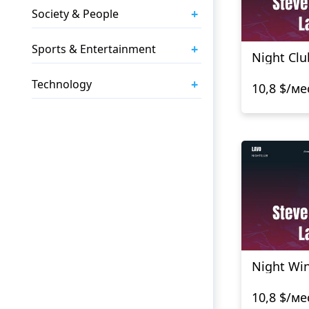
+
Society & People
+
Sports & Entertainment
Night Clu
+
Technology
10,8 $/ме
Night Wi
10,8 $/ме