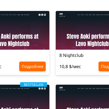
8 Nightclub
с
10,8 $/мес
Подробнее
Под
BESTSELLER