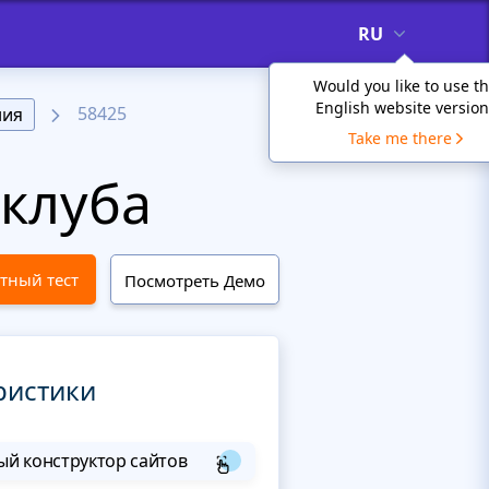
RU
Would you like to use t
English website version
58425
ния
Take me there
 клуба
тный тест
Посмотреть Демо
ристики
й конструктор сайтов