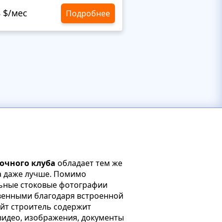
8 $/мес
10,8 $/мес
Подробнее
ночного клуба
обладает тем же
а даже лучше. Помимо
льные стоковые фотографии
твенными благодаря встроенной
айт строитель содержит
видео, изображения, документы