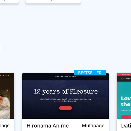
ы
BESTSELLER
Hironama Anime
Dat
page
Multipage