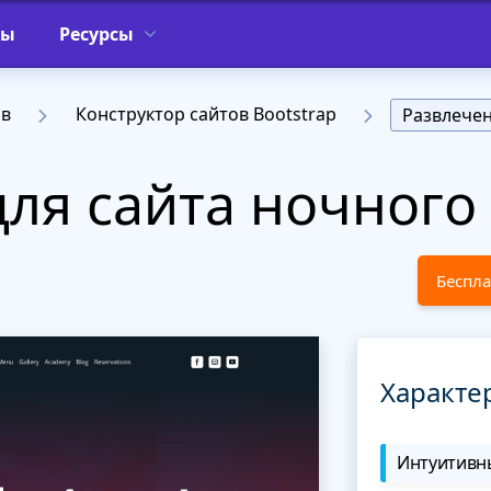
фы
Ресурсы
ов
Конструктор сайтов Bootstrap
Развлече
для сайта ночного
Беспла
Характе
Интуитивны