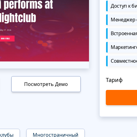
Доступ к б
Менеджер 
Встроенна
Маркетинг
Совместно
Тариф
Посмотреть Демо
клубы
Многостраничный