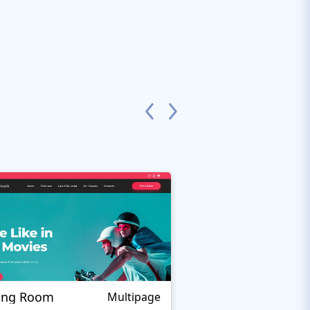
ing Room
Theurgy
Multipage