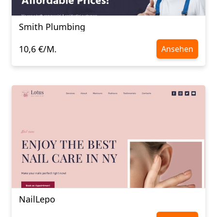
Smith Plumbing
10,6 €/M.
Ansehen
NailLepo