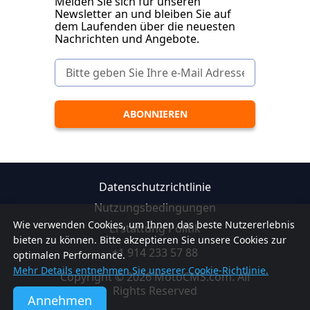
Melden Sie sich für unseren
Newsletter an und bleiben Sie auf
dem Laufenden über die neuesten
Nachrichten und Angebote.
Datenschutzrichtlinie
Nutzungsbedingungen
Wie verwenden Cookies, um Ihnen das beste Nutzererlebnis
Erstattung Politik
bieten zu können. Bitte akzeptieren Sie unsere Cookies zur
+1 914 233 57 88
optimalen Performance.
Mehr Details entnehmen Sie unserer Cookie-Richtlinie.
Copyright © 2026 MotoCMS.com. All
Rights Reserved
Annehmen