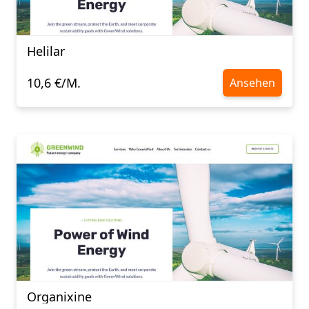
Helilar
10,6 €/M.
Ansehen
Organixine