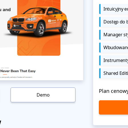
Intuicyjny e
Dostęp do b
Manager sty
Wbudowane 
Instrument
Shared Edit
Plan cenow
Demo
w