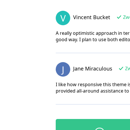
V
Vincent Bucket
Zwe
A really optimistic approach in te
good way. I plan to use both edito
J
Jane Miraculous
Zw
I like how responsive this theme is
provided all-around assistance t