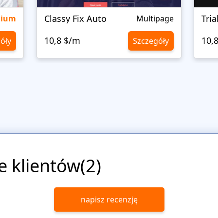
Classy Fix Auto
Tri
mium
Multipage
10,8 $/m
10,
óły
Szczegóły
e klientów(2)
napisz recenzję