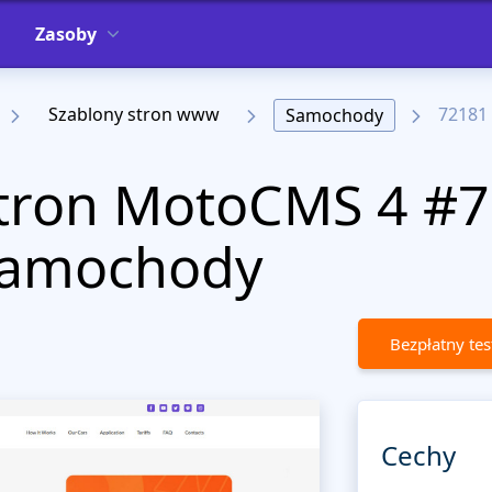
Zasoby
Szablony stron www
72181
Samochody
stron MotoCMS 4 #7
 Samochody
Bezpłatny tes
Cechy