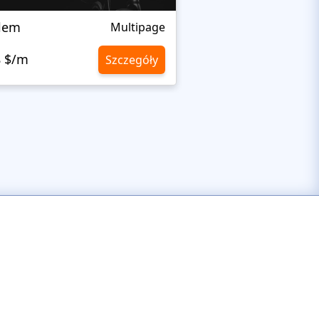
alem
Fraks
Multipage
8 $/m
10,8 $/m
Szczegóły