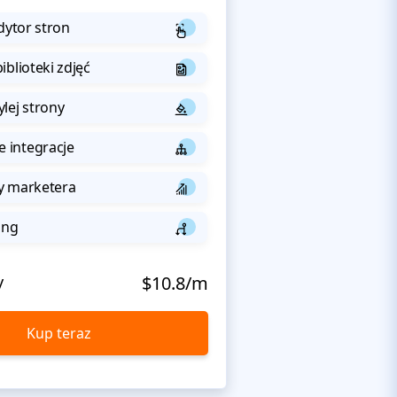
dytor stron
iblioteki zdjęć
lej strony
integracje
y marketera
ing
y
$10.8/m
Kup teraz