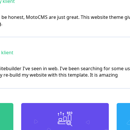
 klient
To be honest, MotoCMS are just great. This website theme gi
g.
klient
t sitebuilder I've seen in web. I've been searching for some 
 re-build my website with this template. It is amazing