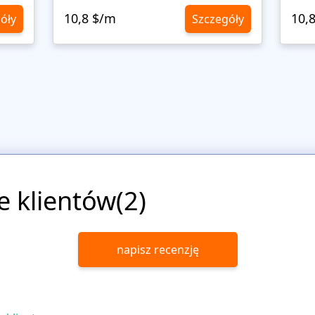
10,8 $/m
10,
óły
Szczegóły
e klientów(2)
napisz recenzję