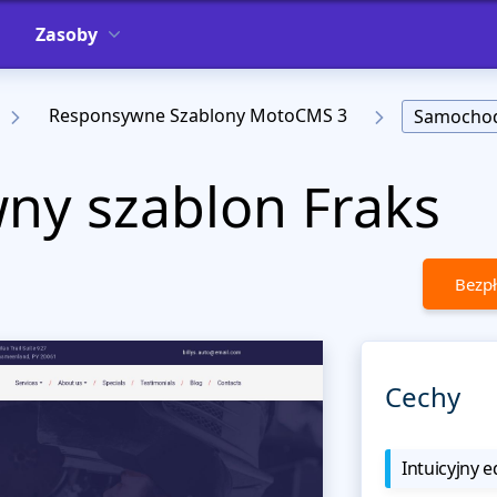
Zasoby
Responsywne Szablony MotoCMS 3
Samocho
ny szablon Fraks
Bezpł
Cechy
Intuicyjny e