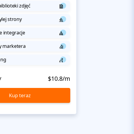
iblioteki zdjęć
lej strony
integracje
y marketera
ing
y
$10.8/m
Kup teraz