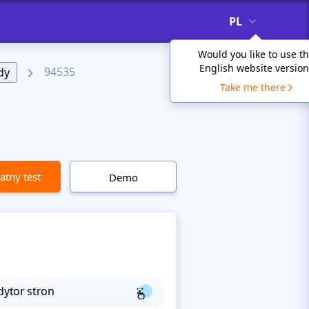
PL
Would you like to use t
English website version
94535
dy
Take me there
atny test
Demo
dytor stron