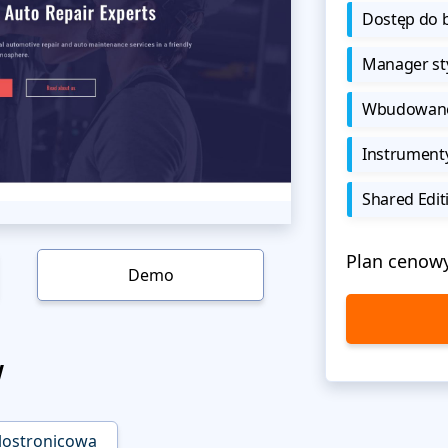
Dostęp do b
Manager sty
Wbudowane 
Instrument
Shared Edit
Plan cenow
Demo
w
lostronicowa