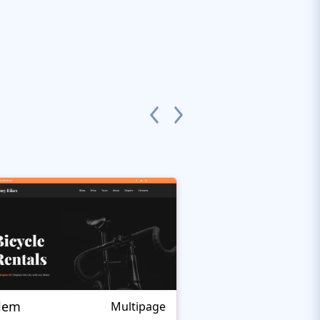
alem
Tunnim
Multipage