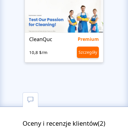
CleanQuc
ROOF
Premium
10,8 $/m
Szczegóły
10,8 
Oceny i recenzje klientów(2)