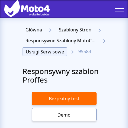
Główna
Szablony Stron
Responsywne Szablony MotoCMS 3
95583
Usługi Serwisowe
Responsywny szablon
Proffes
Bezpłatny test
Demo