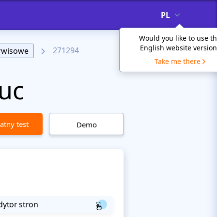
PL
Would you like to use t
English website version
271294
erwisowe
Take me there
uc
atny test
Demo
dytor stron