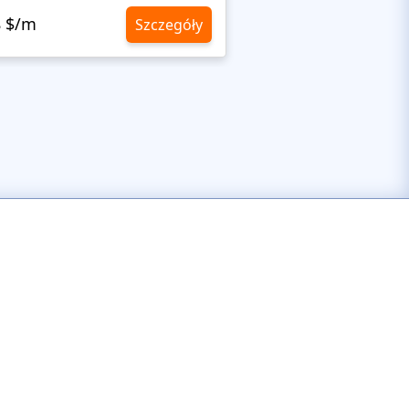
8 $/m
10,8 $/m
Szczegóły