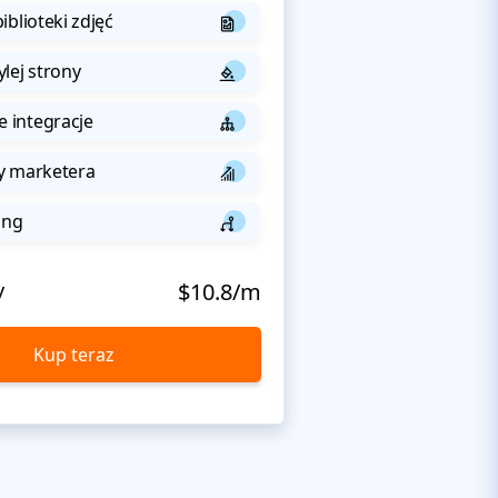
iblioteki zdjęć
lej strony
integracje
y marketera
ing
y
$10.8/m
Kup teraz