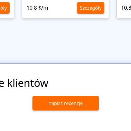
10,8 $/m
10,
óły
Szczegóły
e klientów
napisz recenzję