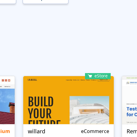
eStore
willard
Rem
mium
eCommerce