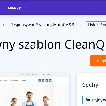
Zasoby
Responsywne Szablony MotoCMS 3
Usługi S
ny szablon CleanQ
Bezpł
Cechy
Intuicyjny e