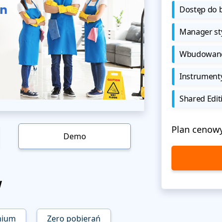
Dostęp do b
Manager sty
Wbudowane 
Instrument
Shared Edit
Plan cenow
Demo
w
mium
Zero pobierań