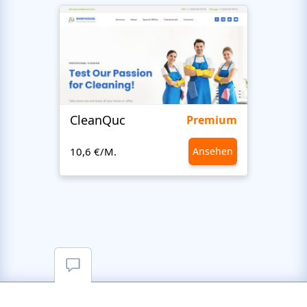
CleanQuc
ROOF
Premium
10,6 €/M.
Ansehen
10,6 €