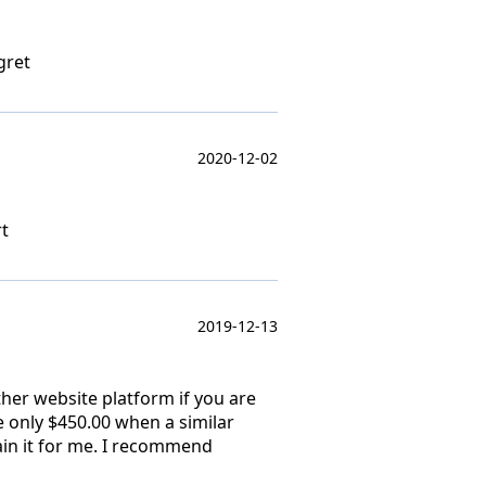
gret
2020-12-02
rt
2019-12-13
ther website platform if you are
e only $450.00 when a similar
ain it for me. I recommend