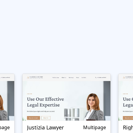
Justizia Lawyer
Rig
page
Multipage