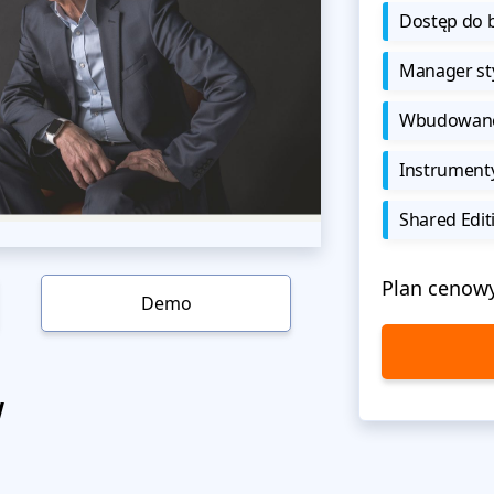
Dostęp do b
Manager sty
Wbudowane 
Instrument
Shared Edit
Plan cenow
Demo
w