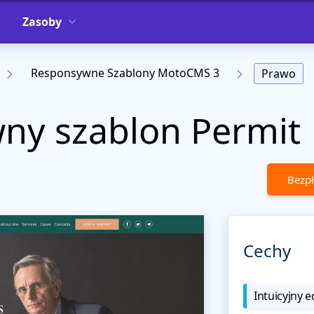
Zasoby
Responsywne Szablony MotoCMS 3
Prawo
ny szablon Permit
Bezpł
Cechy
Intuicyjny e