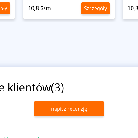
10,8 $/m
10,
óły
Szczegóły
e klientów(3)
napisz recenzję