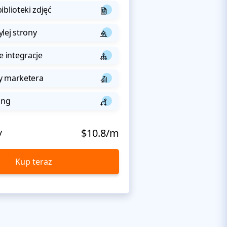
iblioteki zdjęć
lej strony
integracje
y marketera
ing
y
$10.8/m
Kup teraz