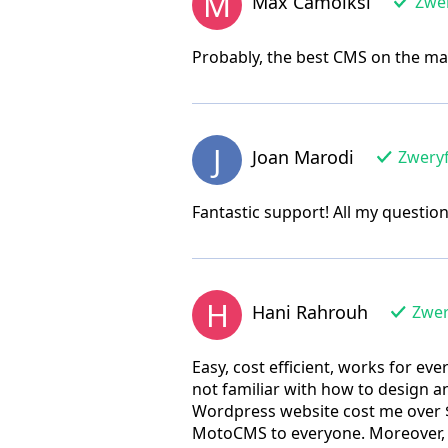
M
Max Camolksi
Zwer
Probably, the best CMS on the mark
J
Joan Marodi
Zweryf
Fantastic support! All my questio
H
Hani Rahrouh
Zwer
Easy, cost efficient, works for ev
not familiar with how to design a
Wordpress website cost me over $
MotoCMS to everyone. Moreover, t