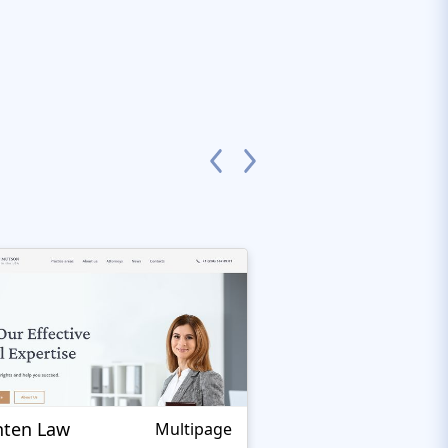
hten Law
Legalor
Multipage