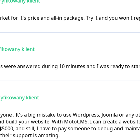
yfikowany klient
et for it's price and all-in package. Try it and you won't re
ikowany klient
ns were answered during 10 minutes and I was ready to sta
yfikowany klient
eryone . It's a big mistake to use Wordpress, Joomla or any o
nd build your website. With MotoCMS, I can create a websit
5000, and still, I have to pay someone to debug and maint
heir support is amazing.