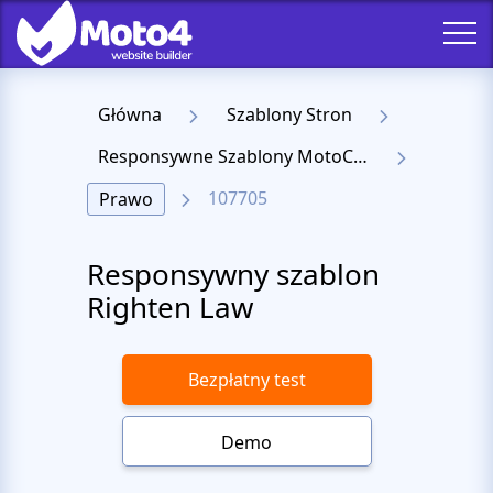
Główna
Szablony Stron
Responsywne Szablony MotoCMS 3
107705
Prawo
Responsywny szablon
Righten Law
Bezpłatny test
Demo