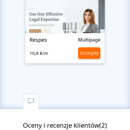
Respes
Justi
Multipage
10,8 $/m
Szczegóły
10,8 
Oceny i recenzje klientów(2)