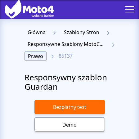
Główna
Szablony Stron
Responsywne Szablony MotoCMS 3
85137
Prawo
Responsywny szablon
Guardan
Bezpłatny test
Demo