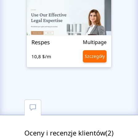
Respes
Justi
Multipage
10,8 $/m
Szczegóły
10,8 
Oceny i recenzje klientów(2)