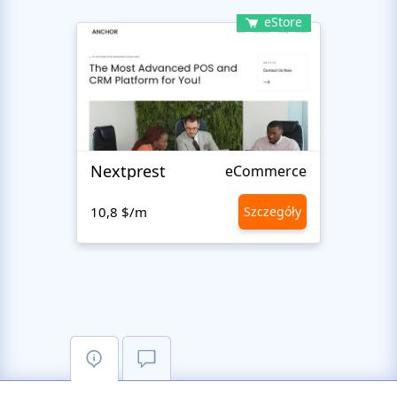
eStore
Nextprest
Renta
eCommerce
10,8 $/m
Szczegóły
10,8 