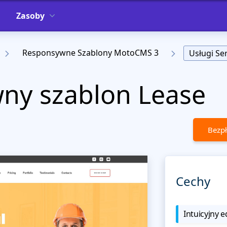
Zasoby
Responsywne Szablony MotoCMS 3
Usługi S
ny szablon Lease
Bezpł
Cechy
Intuicyjny e