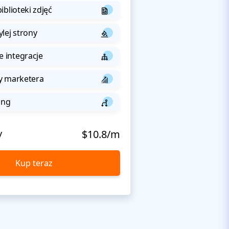
iblioteki zdjęć
lej strony
integracje
y marketera
ing
y
$10.8/m
Kup teraz