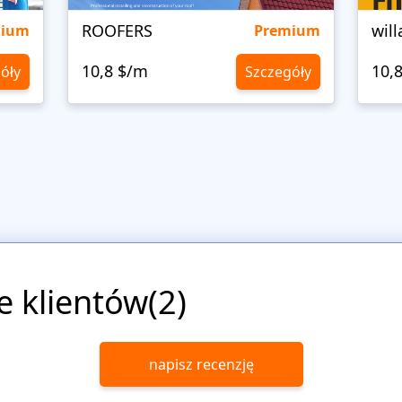
ROOFERS
will
mium
Premium
10,8 $/m
10,
óły
Szczegóły
e klientów(2)
napisz recenzję