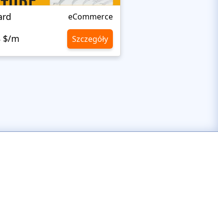
ard
Remo Smart
eCommerce
8 $/m
10,8 $/m
Szczegóły