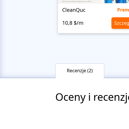
CleanQuc
Pre
10,8 $/m
Szczeg
Recenzje (2)
Oceny i recenzj