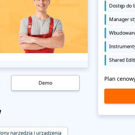
Dostęp do b
Manager sty
Wbudowane 
Instrument
Shared Edit
Plan cenow
Demo
w
lony narzędzia i urządzenia