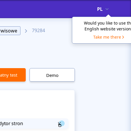
PL
Would you like to use t
English website version
79284
erwisowe
Take me there
atny test
Demo
dytor stron