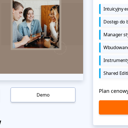
Intuicyjny e
Dostęp do b
Manager sty
Wbudowane 
Instrument
Shared Edit
Plan cenow
Demo
w