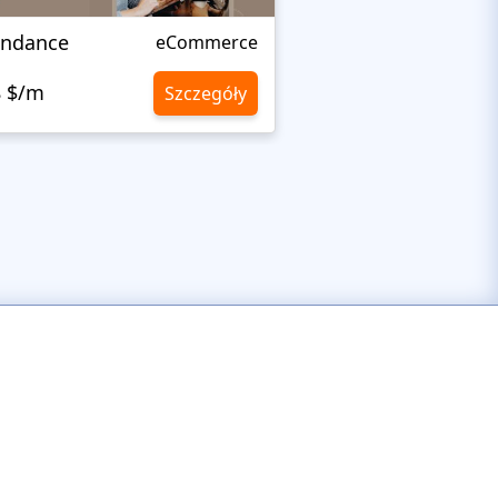
ndance
Engraving
eCommerce
8 $/m
10,8 $/m
Szczegóły