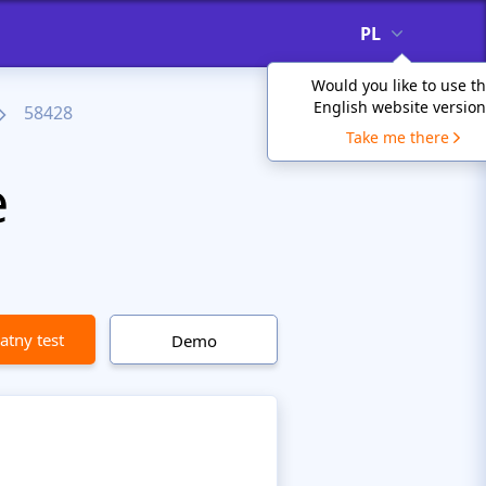
PL
Would you like to use t
English website version
58428
Take me there
e
atny test
Demo