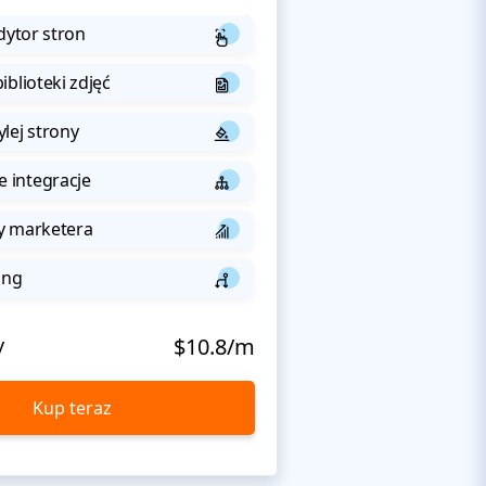
dytor stron
iblioteki zdjęć
lej strony
integracje
y marketera
ing
y
$10.8/m
Kup teraz