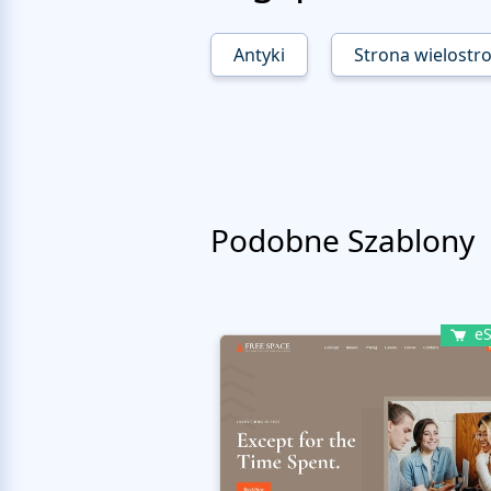
Antyki
Strona wielostr
Podobne Szablony
eS