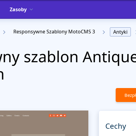
Zasoby
Responsywne Szablony MotoCMS 3
Antyki
ny szablon Antiqu
n
Bezpł
Cechy