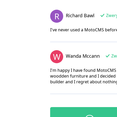
R
Richard Bawl
Zwery
I've never used a MotoCMS before, 
W
Wanda Mccann
Zwe
I'm happy I have found MotoCMS t
woodden furniture and I decided 
builder and I regret about nothing