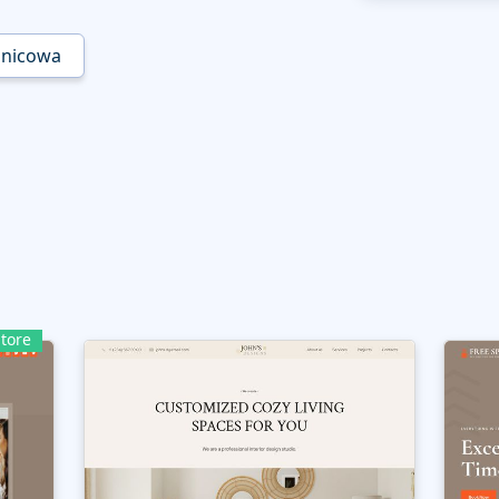
onicowa
tore