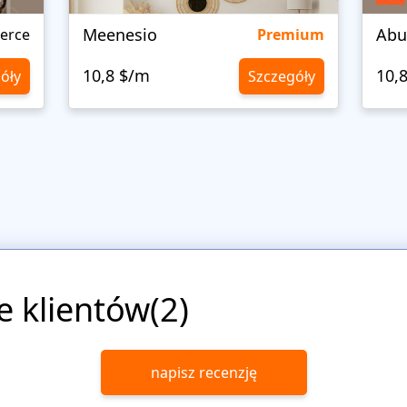
Meenesio
Abu
erce
Premium
10,8 $/m
10,
óły
Szczegóły
e klientów(2)
napisz recenzję