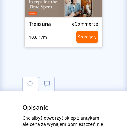
Treasuria
Meen
eCommerce
10,8 $/m
Szczegóły
10,8 
Opisanie
Chciałbyś otworzyć sklep z antykami,
ale cena za wynajem pomieszczeń nie