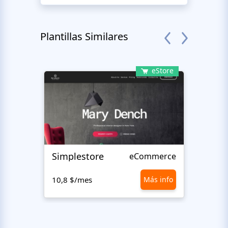
Plantillas Similares
eStore
Simplestore
Sofin
eCommerce
10,8 $/mes
Más info
10,8 