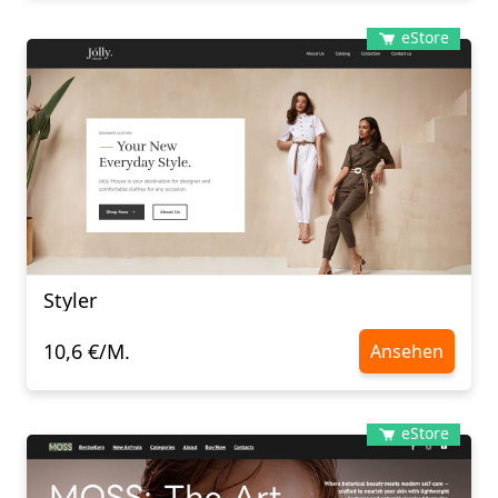
eStore
Styler
10,6 €/M.
Ansehen
eStore