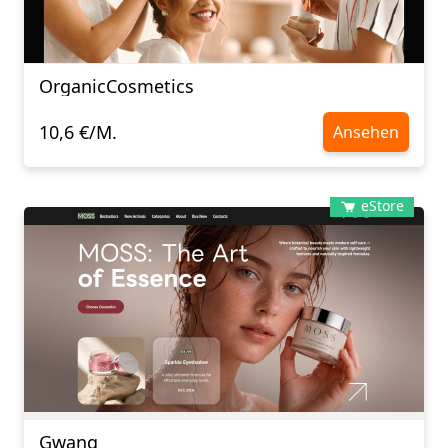
OrganicCosmetics
10,6 €/M.
Ansehen
eStore
Gwang