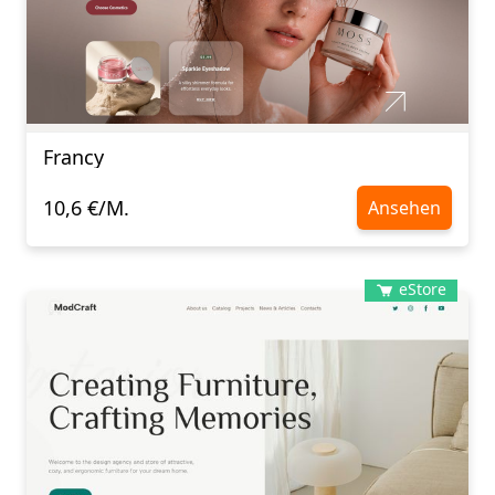
Francy
10,6 €/M.
Ansehen
eStore