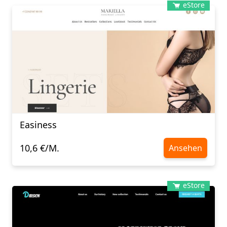
eStore
Easiness
10,6 €/M.
Ansehen
eStore