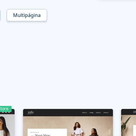
Multipágina
tore