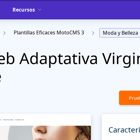
Recursos
Plantillas Eficaces MotoCMS 3
Moda y Belleza
eb Adaptativa Virgi
e
Prueb
Caracterí