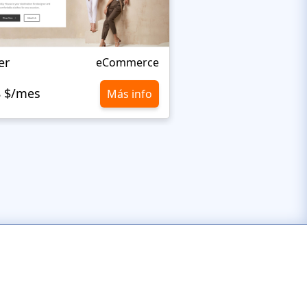
er
Kartmati
eCommerce
8 $/mes
10,8 $/mes
Más info