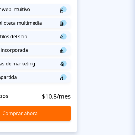
 web intuitivo
blioteca multimedia
ilos del sitio
 incorporada
as de marketing
mpartida
cios
$10.8/mes
Comprar ahora