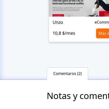
Unzo
eComm
10,8 $/mes
Más i
Comentaros (2)
Notas y comenta