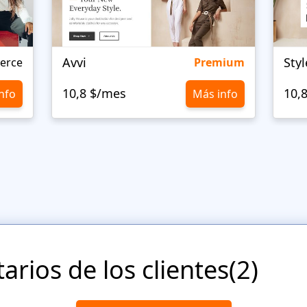
Avvi
Styl
erce
Premium
10,8 $/mes
10,
nfo
Más info
rios de los clientes(2)