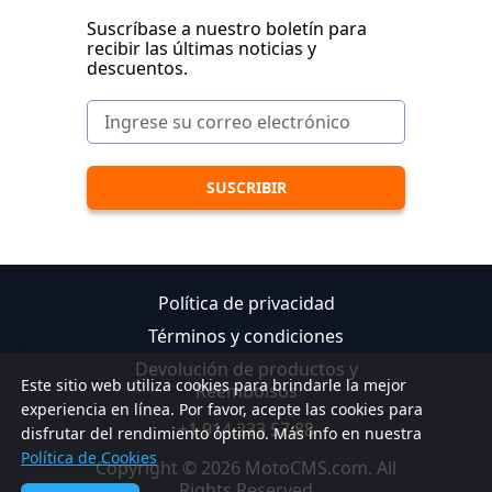
Suscríbase a nuestro boletín para
recibir las últimas noticias y
descuentos.
Política de privacidad
Términos y condiciones
Devolución de productos y
Este sitio web utiliza cookies para brindarle la mejor
Reembolsos
experiencia en línea. Por favor, acepte las cookies para
+1 914 233 57 88
disfrutar del rendimiento óptimo. Más info en nuestra
Política de Cookies
Copyright © 2026 MotoCMS.com. All
Rights Reserved