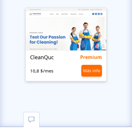
CleanQuc
ROOF
Premium
10,8 $/mes
Más info
10,8 