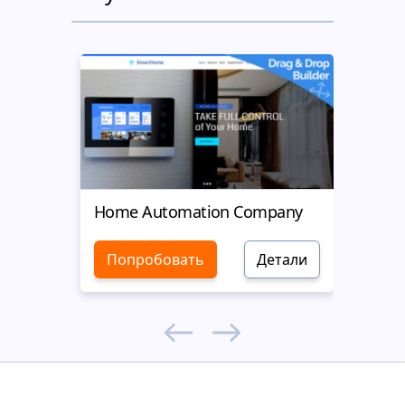
Home Automation Company
Yell
Попробовать
Детали
Поп