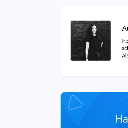
A
He
sc
Al
Ha