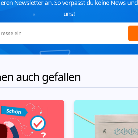
seren Newsletter an. So verpasst du keine News un
uns!
en auch gefallen