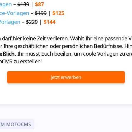
lagen
–
$139
|
$87
e-Vorlagen
–
$199
|
$125
Vorlagen
–
$229
|
$144
darf hier keine Zeit verlieren. Wählt Ihr eine passende V
r Ihre geschäftlichen oder persönlichen Bedürfnisse. Hi
ießlich
. Ihr müsst Euch beeilen, um coole Vorlagen zu e
CMS zu erstellen!
jetzt erwerben
 IM MOTOCMS