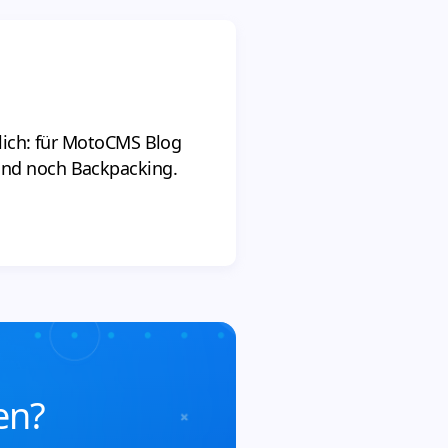
klich: für MotoCMS Blog
und noch Backpacking.
en?