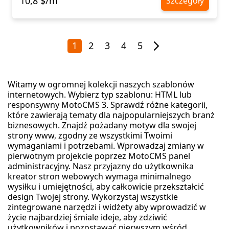
10,8 $/m
Szczegóły
1
2
3
4
5
Witamy w ogromnej kolekcji naszych szablonów
internetowych. Wybierz typ szablonu: HTML lub
responsywny MotoCMS 3. Sprawdź różne kategorii,
które zawierają tematy dla najpopularniejszych branż
biznesowych. Znajdź pożadany motyw dla swojej
strony www, zgodny ze wszystkimi Twoimi
wymaganiami i potrzebami. Wprowadzaj zmiany w
pierwotnym projekcie poprzez MotoCMS panel
administracyjny. Nasz przyjazny do użytkownika
kreator stron webowych wymaga minimalnego
wysiłku i umiejętności, aby całkowicie przekształcić
design Twojej strony. Wykorzystaj wszystkie
zintegrowane narzędzi i widżety aby wprowadzić w
życie najbardziej śmiale ideje, aby zdziwić
użytkowników i pozostawać pierwszym wśród